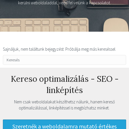
kerülni weboldaladdal, vedd fel velünk a kapcsolatot.
Sajnáljuk, nem találtunk bejegyzést. Próbálja meg más kereséssel.
Kereso optimalizálás - SEO -
linképítés
Nem csak weboldalakat készíthetsz nálunk, hanem kereső
optimalizálással, linképítéssel is megbízhatsz minket.
Szeretnék a weboldalamra mutató értékes