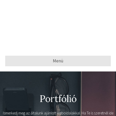
Menü
Portfólió
Ismerkedj meg az általunk ajánlott weboldalakkal. Ha Te is szeretnél ide