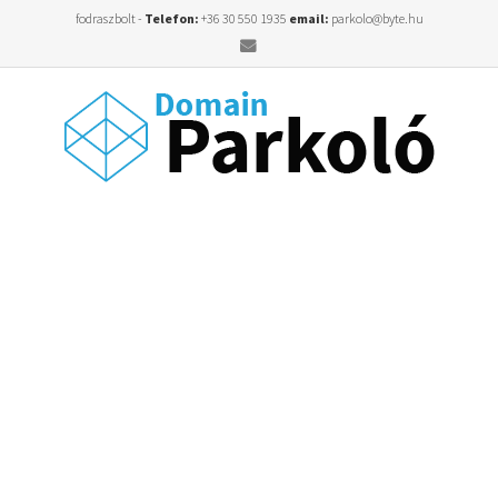
fodraszbolt -
Telefon:
+36 30 550 1935
email:
parkolo@byte.hu
Email